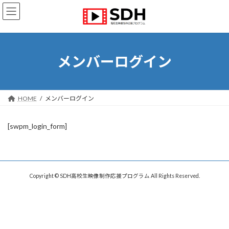
コ
ナ
ン
ビ
テ
ゲ
ン
ー
ツ
シ
へ
ョ
メンバーログイン
ス
ン
キ
に
ッ
移
プ
動
HOME
メンバーログイン
[swpm_login_form]
Copyright © SDH高校生映像制作応援プログラム All Rights Reserved.